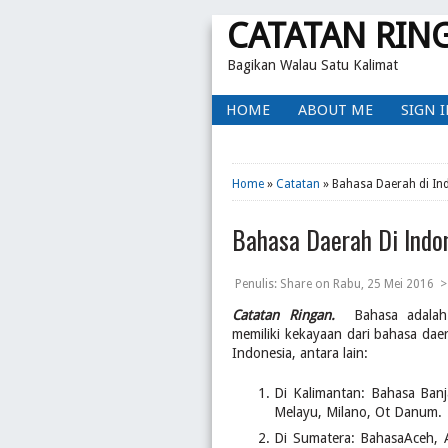
CATATAN RIN
Bagikan Walau Satu Kalimat
HOME
ABOUT ME
SIGN 
Home
»
Catatan
» Bahasa Daerah di In
Bahasa Daerah Di Indo
Penulis:
Share
on
Rabu, 25 Mei 2016
>
Catatan Ringan.
Bahasa adalah
memiliki kekayaan dari bahasa dae
Indonesia, antara lain:
Di Kalimantan: Bahasa Banj
Melayu, Milano, Ot Danum.
Di Sumatera: BahasaAceh, 