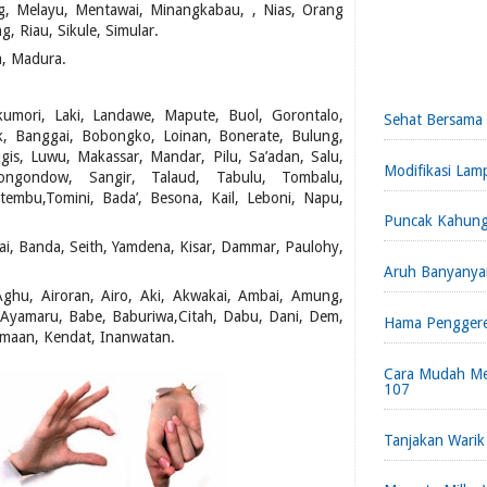
, Melayu, Mentawai, Minangkabau, , Nias, Orang
, Riau, Sikule, Simular.
a, Madura.
umori, Laki, Landawe, Mapute, Buol, Gorontalo,
Sehat Bersama
ak, Banggai, Bobongko, Loinan, Bonerate, Bulung,
ugis, Luwu, Makassar, Mandar, Pilu, Sa’adan, Salu,
Modifikasi Lam
ongondow, Sangir, Talaud, Tabulu, Tombalu,
mbu,Tomini, Bada’, Besona, Kail, Leboni, Napu,
Puncak Kahun
ai, Banda, Seith, Yamdena, Kisar, Dammar, Paulohy,
Aruh Banyanya
ghu, Airoran, Airo, Aki, Akwakai, Ambai, Amung,
 Ayamaru, Babe, Baburiwa,Citah, Dabu, Dani, Dem,
Hama Pengger
imaan, Kendat, Inanwatan.
Cara Mudah Me
107
Tanjakan Warik