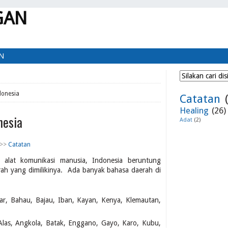
GAN
IN
donesia
Catatan
Healing
(26)
nesia
Adat
(2)
>>
Catatan
 alat komunikasi manusia, Indonesia beruntung
rah yang dimilikinya. Ada banyak bahasa daerah di
ar, Bahau, Bajau, Iban, Kayan, Kenya, Klemautan,
Alas, Angkola, Batak, Enggano, Gayo, Karo, Kubu,