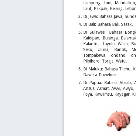
Lampung, Lom, Mandailinbg
Laut, Pakpak, Rejang, Lebong
Di Jawa: Bahasa Jawa, Sund
Di Bali: Bahasa Bali, Sasak.
Di Sulawesi: Bahasa Bongk
Kaidipan, Bulanga, Balant
Kalaotoa, Layolo, Walio, B
Seko, Uluna, Bantik, M
Tompakewa, Tondano, Tonte
Pilpikoro, Toraja, Watu.
Di Maluku: Bahasa Tilehu, K
Dawera-Daweloor.
Di Papua: Bahasa Abrab, A
Ansus, Asmat, Awyi, Awyu,
Foya, Kawamsu, Kayagar, K