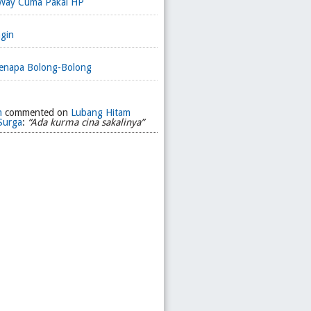
Way Cuma Pakai HP
gin
enapa Bolong-Bolong
m
commented on
Lubang Hitam
Surga
:
“Ada kurma cina sakalinya”