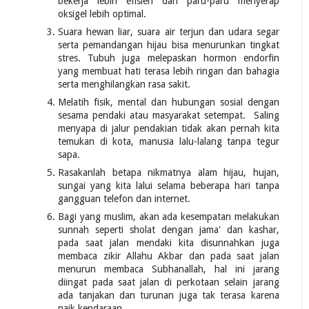
bekerja lebih efisien dan paru-paru menyerap
oksigel lebih optimal.
Suara hewan liar, suara air terjun dan udara segar
serta pemandangan hijau bisa menurunkan tingkat
stres. Tubuh juga melepaskan hormon endorfin
yang membuat hati terasa lebih ringan dan bahagia
serta menghilangkan rasa sakit.
Melatih fisik, mental dan hubungan sosial dengan
sesama pendaki atau masyarakat setempat. Saling
menyapa di jalur pendakian tidak akan pernah kita
temukan di kota, manusia lalu-lalang tanpa tegur
sapa.
Rasakanlah betapa nikmatnya alam hijau, hujan,
sungai yang kita lalui selama beberapa hari tanpa
gangguan telefon dan internet.
Bagi yang muslim, akan ada kesempatan melakukan
sunnah seperti sholat dengan jama' dan kashar,
pada saat jalan mendaki kita disunnahkan juga
membaca zikir Allahu Akbar dan pada saat jalan
menurun membaca Subhanallah, hal ini jarang
diingat pada saat jalan di perkotaan selain jarang
ada tanjakan dan turunan juga tak terasa karena
naik kendaraan.