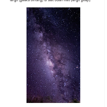
langit (galaksi bintang) di saat bulan mati (langit gelap).